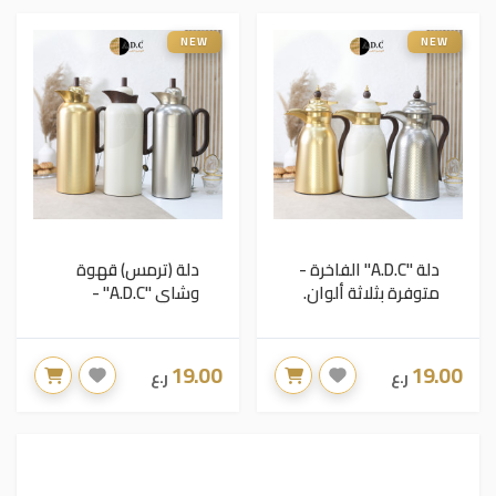
NEW
NEW
دلة "A.D.C" الفاخرة -
دلة (ترمس) قهوة
متوفرة بثلاثة ألوان.
وشاي "A.D.C" -
إصدار الألوان الثلاثة
19.00
19.00
ر.ع
ر.ع