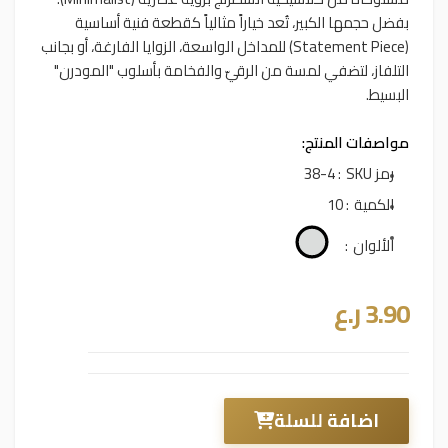
بفضل حجمها الكبير، تُعد خياراً مثالياً كقطعة فنية أساسية
(Statement Piece) للمداخل الواسعة، الزوايا الفارغة، أو بجانب
التلفاز، لتضفي لمسة من الرقيّ والفخامة بأسلوب "المودرن"
البسيط.
مواصفات المنتج:
رمز SKU
: 38-4
الكمية
: 10
الألوان
:
3.90
ر.ع
اضافة للسلة