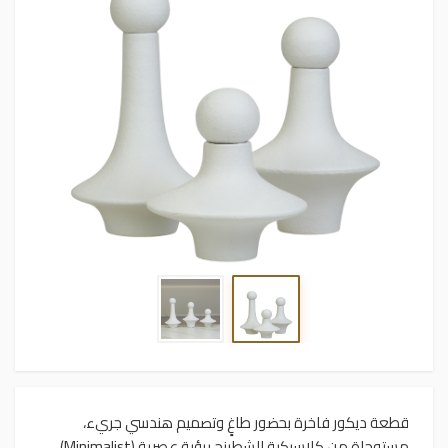
قطعة ديكور فاخرة بحضور طاغٍ وتصميم هندسي جريء،
مستوحاة من كلاسيكية الشطرنج برؤية عصرية (Minimalist).